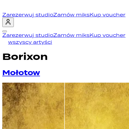
Zarezerwuj studio
Zamów miks
Kup voucher
Zarezerwuj studio
Zamów miks
Kup voucher
wszyscy artyści
Borixon
Mołotow