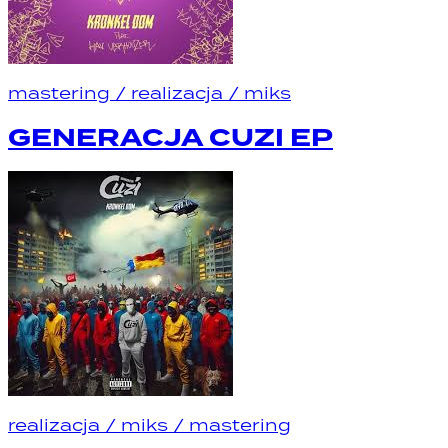
mastering
/
realizacja
/
miks
GENERACJA CUZI EP
realizacja
/
miks
/
mastering