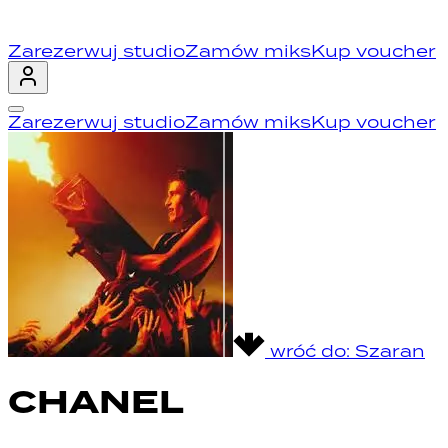
Zarezerwuj studio
Zamów miks
Kup voucher
Zarezerwuj studio
Zamów miks
Kup voucher
wróć do:
Szaran
CHANEL