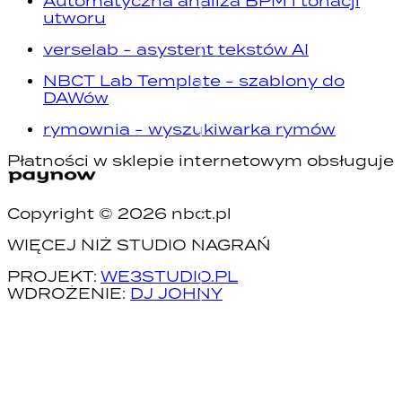
Automatyczna analiza BPM i tonacji
utworu
verselab - asystent tekstów AI
NBCT Lab Template - szablony do
DAWów
rymownia - wyszukiwarka rymów
Płatności w sklepie internetowym obsługuje
Copyright ©
2026
nbct.pl
WIĘCEJ NIŻ STUDIO NAGRAŃ
PROJEKT:
WE3STUDIO.PL
WDROŻENIE:
DJ JOHNY