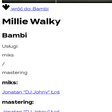
wróć do:
Bambi
Millie Walky
Bambi
Usługi:
miks
/
mastering
miks
:
Jonatan "DJ Johny" Łoś
mastering
:
Jonatan "DJ Johny" Łoś