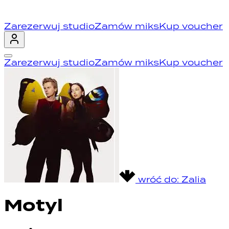
Zarezerwuj studio
Zamów miks
Kup voucher
Zarezerwuj studio
Zamów miks
Kup voucher
wróć do:
Zalia
Motyl