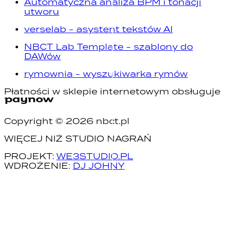
Automatyczna analiza BPM i tonacji
utworu
verselab - asystent tekstów AI
NBCT Lab Template - szablony do
DAWów
rymownia - wyszukiwarka rymów
Płatności w sklepie internetowym obsługuje
Copyright ©
2026
nbct.pl
WIĘCEJ NIŻ STUDIO NAGRAŃ
PROJEKT:
WE3STUDIO.PL
WDROŻENIE:
DJ JOHNY