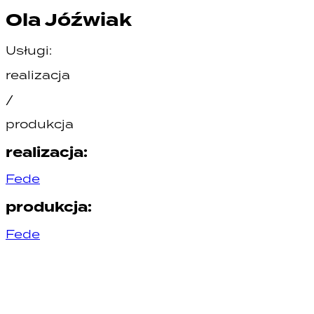
Ola Jóźwiak
Usługi:
realizacja
/
produkcja
realizacja
:
Fede
produkcja
:
Fede