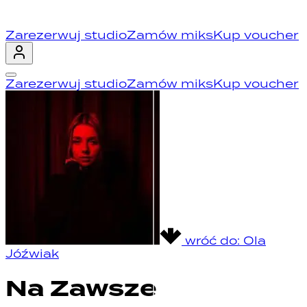
Zarezerwuj studio
Zamów miks
Kup voucher
Zarezerwuj studio
Zamów miks
Kup voucher
wróć do:
Ola
Jóźwiak
Na Zawsze