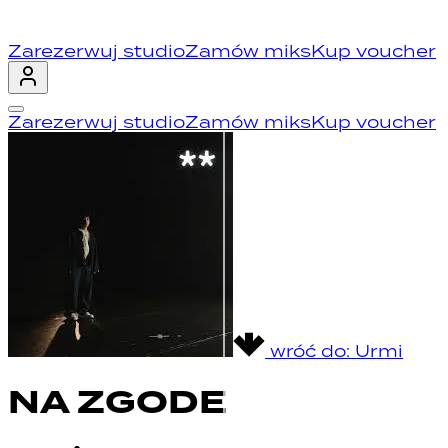
Zarezerwuj studio
Zamów miks
Kup voucher
Zarezerwuj studio
Zamów miks
Kup voucher
wróć do:
Urmi
NA ZGODE