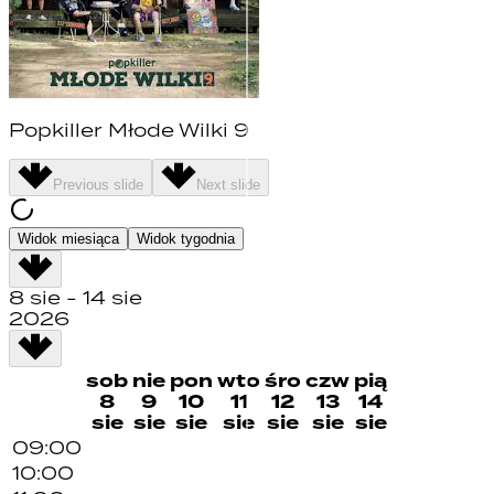
Popkiller Młode Wilki 9
Previous slide
Next slide
Widok miesiąca
Widok tygodnia
8 sie
-
14 sie
2026
sob
nie
pon
wto
śro
czw
pią
8
9
10
11
12
13
14
sie
sie
sie
sie
sie
sie
sie
09
:00
10
:00