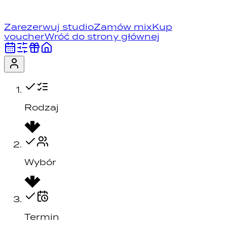
Zarezerwuj studio
Zamów mix
Kup
voucher
Wróć do strony głównej
Rodzaj
Wybór
Termin